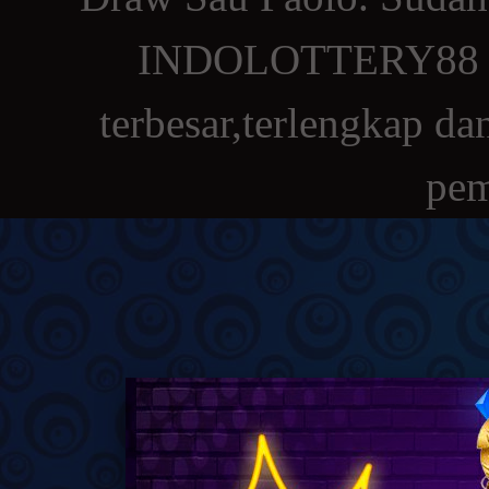
INDOLOTTERY88 ada
terbesar,terlengkap d
pem